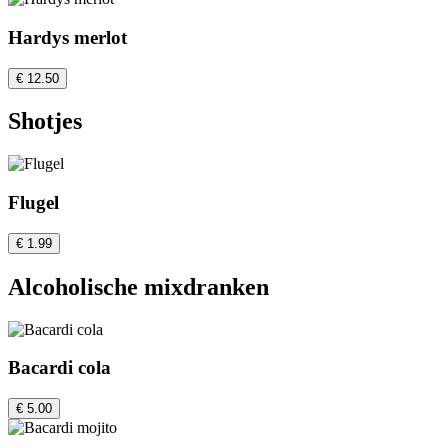
Hardys merlot
€ 12.50
Shotjes
Flugel
€ 1.99
Alcoholische mixdranken
Bacardi cola
€ 5.00