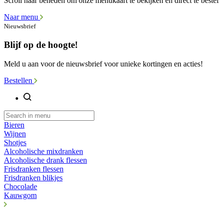
Scroll naar beneden om onze menukaart te bekijken en direct te bestel
Naar menu
Nieuwsbrief
Blijf op de hoogte!
Meld u aan voor de nieuwsbrief voor unieke kortingen en acties!
Bestellen
Bieren
Wijnen
Shotjes
Alcoholische mixdranken
Alcoholische drank flessen
Frisdranken flessen
Frisdranken blikjes
Chocolade
Kauwgom