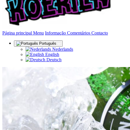
(actual)
Página principal
Menu
Informação
Comentários
Contacto
Português
Nederlands
English
Deutsch