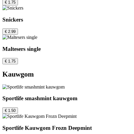
€ 1.75
Snickers
€ 2.99
Maltesers single
€ 1.75
Kauwgom
Sportlife smashmint kauwgom
€ 1.50
Sportlife Kauwgom Frozn Deepmint